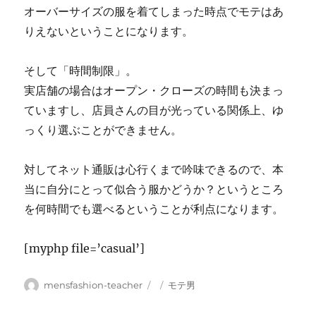
オーバーサイズの服を着てしまった時点でモテはあ
りえないということになります。
そして「時間制限」。
実店舗の場合はオープン・クローズの時間も決まっ
ていますし、店員さんの目が光っている関係上、ゆ
っくり選ぶことができません。
対してネット通販は心行くまで吟味できるので、本
当に自分にとって似合う服かどうか？というところ
を何時間でも選べるということが利点になります。
[myphp file=’casual’]
投
投
カ
mensfashion-teacher
モテ男
稿
稿
テ
者
日:
ゴ