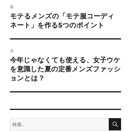
投
前
稿
モテるメンズの「モテ服コーディ
前
の
ネート」を作る5つのポイント
ナ
投
ビ
稿:
ゲ
次
今年じゃなくても使える、女子ウケ
次
ー
の
を意識した夏の定番メンズファッシ
シ
投
ョンとは？
稿:
ョ
ン
検
検
索
索: