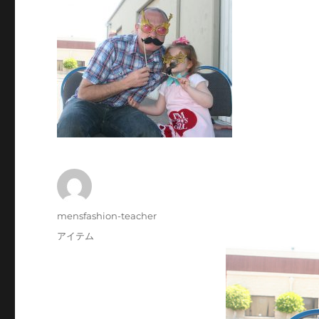
投
mensfashion-teacher
稿
投
カ
アイテム
者
稿
テ
日:
ゴ
リ
ー