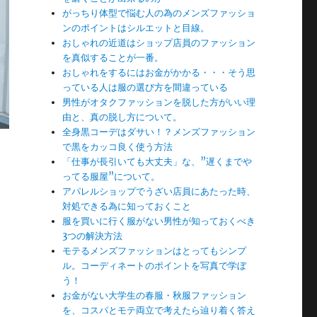
がっちり体型で悩む人の為のメンズファッショ
ンのポイントはシルエットと目線。
おしゃれの近道はショップ店員のファッション
を真似することが一番。
おしゃれをするにはお金がかかる・・・そう思
っている人は服の選び方を間違っている
男性がオタクファッションを脱した方がいい理
由と、真の脱し方について。
全身黒コーデはダサい！？メンズファッション
で黒をカッコ良く使う方法
「仕事が長引いても大丈夫」な、”遅くまでや
ってる服屋”について。
アパレルショップでうざい店員にあたった時、
対処できる為に知っておくこと
服を買いに行く服がない男性が知っておくべき
3つの解決方法
モテるメンズファッションはとってもシンプ
ル。コーディネートのポイントを写真で学ぼ
う！
お金がない大学生の春服・秋服ファッション
を、コスパとモテ両立で考えたら辿り着く答え