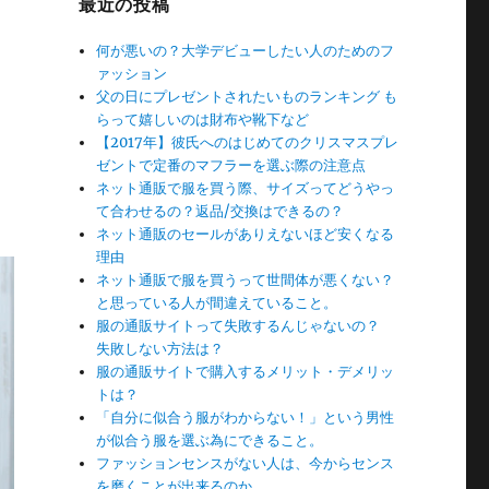
最近の投稿
何が悪いの？大学デビューしたい人のためのフ
ァッション
父の日にプレゼントされたいものランキング も
らって嬉しいのは財布や靴下など
【2017年】彼氏へのはじめてのクリスマスプレ
ゼントで定番のマフラーを選ぶ際の注意点
ネット通販で服を買う際、サイズってどうやっ
て合わせるの？返品/交換はできるの？
ネット通販のセールがありえないほど安くなる
理由
ネット通販で服を買うって世間体が悪くない？
と思っている人が間違えていること。
服の通販サイトって失敗するんじゃないの？
失敗しない方法は？
服の通販サイトで購入するメリット・デメリッ
トは？
「自分に似合う服がわからない！」という男性
が似合う服を選ぶ為にできること。
ファッションセンスがない人は、今からセンス
を磨くことが出来るのか