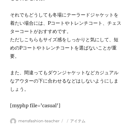
それでもどうしても冬場にテーラードジャケットを
着たい場合には、Pコートやトレンチコート、チェス
ターコートがおすすめです。
ただしこちらもサイズ感をしっかりと気にして、短
めのPコートやトレンチコートを選ばないことが重
要。
また、間違ってもダウンジャケットなどカジュアル
なアウターの下に合わせるなどはしないようにしま
しょう。
[myphp file=’casual’]
投
投
カ
mensfashion-teacher
アイテム
稿
稿
テ