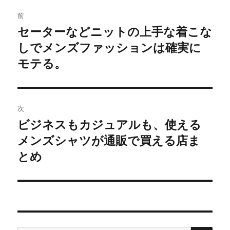
投
前
稿
セーターなどニットの上手な着こな
前
の
しでメンズファッションは確実に
ナ
投
モテる。
ビ
稿:
ゲ
次
ー
ビジネスもカジュアルも、使える
次
シ
の
メンズシャツが通販で買える店ま
投
ョ
とめ
稿:
ン